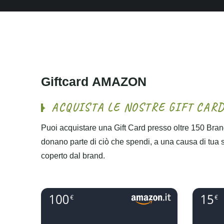
G
i
f
t
c
a
r
d
A
M
A
Z
O
N
A
C
Q
U
I
S
T
A
L
E
N
O
S
T
R
E
G
I
F
T
C
A
R
Puoi acquistare una Gift Card presso oltre 150 Brand
donano parte di ciò che spendi, a una causa di tua sce
coperto dal brand.