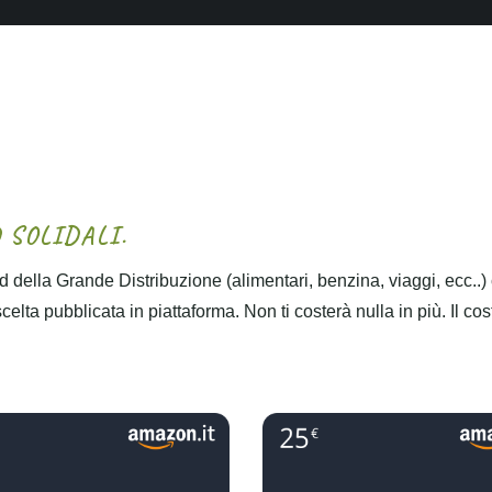
D
S
O
L
I
D
A
L
I
.
 della Grande Distribuzione (alimentari, benzina, viaggi, ecc..)
lta pubblicata in piattaforma. Non ti costerà nulla in più. Il cos