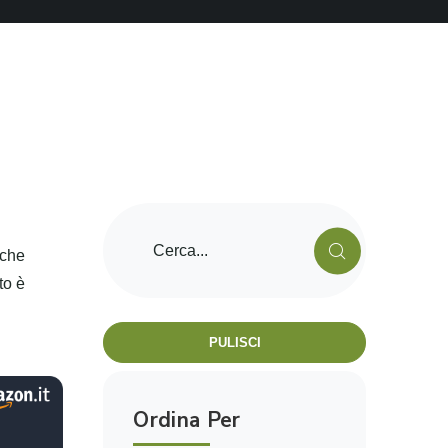
 che
to è
PULISCI
Ordina Per