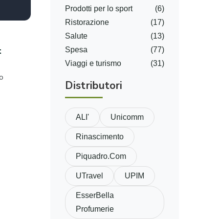
Prodotti per lo sport
(6)
Ristorazione
(17)
Salute
(13)
t
Spesa
(77)
Viaggi e turismo
(31)
o
Distributori
ALI'
Unicomm
Rinascimento
Piquadro.com
UTravel
UPIM
EsserBella
Profumerie