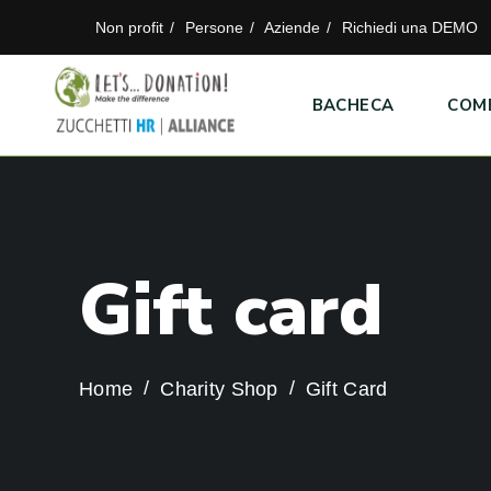
Non profit
Persone
Aziende
Richiedi una DEMO
BACHECA
COM
G
i
f
t
c
a
r
d
Home
Charity Shop
Gift Card