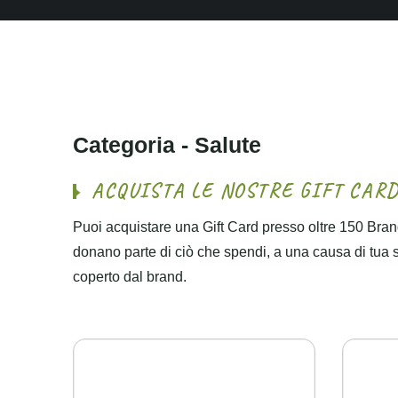
C
a
t
e
g
o
r
i
a
-
S
a
l
u
t
e
A
C
Q
U
I
S
T
A
L
E
N
O
S
T
R
E
G
I
F
T
C
A
R
Puoi acquistare una Gift Card presso oltre 150 Brand
donano parte di ciò che spendi, a una causa di tua sce
coperto dal brand.