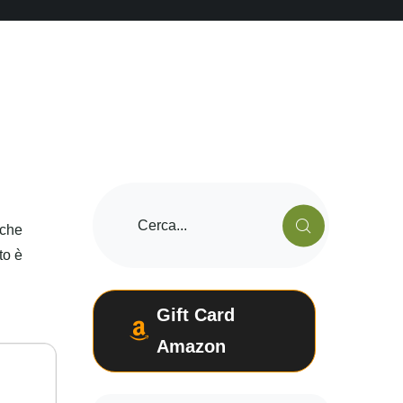
 che
to è
Gift Card
Amazon