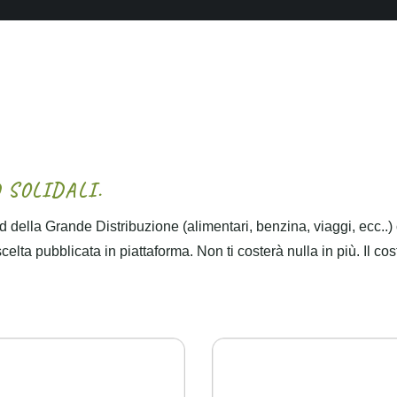
D
S
O
L
I
D
A
L
I
.
 della Grande Distribuzione (alimentari, benzina, viaggi, ecc..)
lta pubblicata in piattaforma. Non ti costerà nulla in più. Il cos