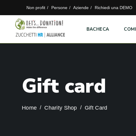
Non profit
Persone
Aziende
Richiedi una DEMO
BACHECA
COM
G
i
f
t
c
a
r
d
Home
Charity Shop
Gift Card