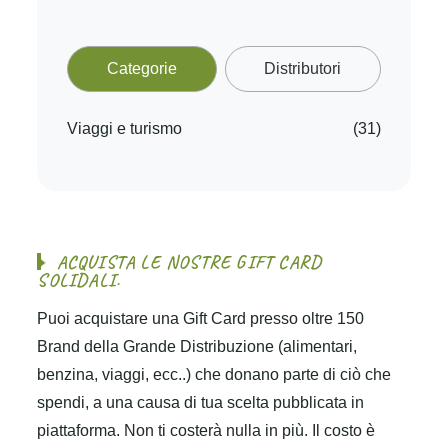
Categorie
Distributori
Viaggi e turismo
(31)
A
C
Q
U
I
S
T
A
L
E
N
O
S
T
R
E
G
I
F
T
C
A
R
D
S
O
L
I
D
A
L
I
.
Puoi acquistare una Gift Card presso oltre 150
Brand della Grande Distribuzione (alimentari,
benzina, viaggi, ecc..) che donano parte di ciò che
spendi, a una causa di tua scelta pubblicata in
piattaforma. Non ti costerà nulla in più. Il costo è