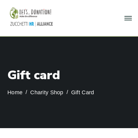
G
i
f
t
c
a
r
d
Home
Charity Shop
Gift Card