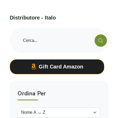
D
i
s
t
r
i
b
u
t
o
r
e
-
I
t
a
l
o
Gift Card Amazon
Ordina Per