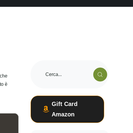
 che
to è
Gift Card
Amazon