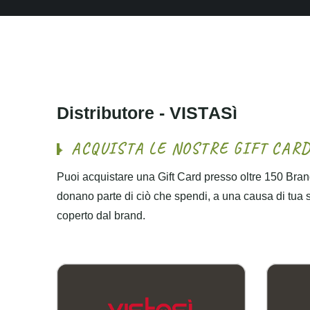
D
i
s
t
r
i
b
u
t
o
r
e
-
V
I
S
T
A
S
ì
A
C
Q
U
I
S
T
A
L
E
N
O
S
T
R
E
G
I
F
T
C
A
R
Puoi acquistare una Gift Card presso oltre 150 Brand
donano parte di ciò che spendi, a una causa di tua sce
coperto dal brand.