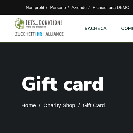
Non profit
Persone
Aziende
Richiedi una DEMO
BACHECA
COM
G
i
f
t
c
a
r
d
Home
Charity Shop
Gift Card