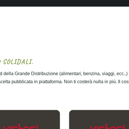
D
S
O
L
I
D
A
L
I
.
 della Grande Distribuzione (alimentari, benzina, viaggi, ecc..)
lta pubblicata in piattaforma. Non ti costerà nulla in più. Il cos