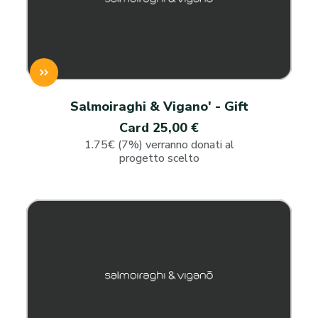
Salmoiraghi & Vigano' - Gift
Card 25,00 €
1.75€ (7%) verranno donati al
progetto scelto