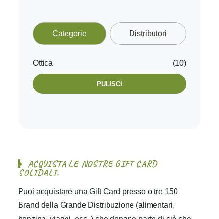
Categorie
Distributori
Ottica
(10)
PULISCI
A
C
Q
U
I
S
T
A
L
E
N
O
S
T
R
E
G
I
F
T
C
A
R
D
S
O
L
I
D
A
L
I
.
Puoi acquistare una Gift Card presso oltre 150
Brand della Grande Distribuzione (alimentari,
benzina, viaggi, ecc..) che donano parte di ciò che