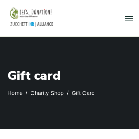
G
i
f
t
c
a
r
d
Home
Charity Shop
Gift Card