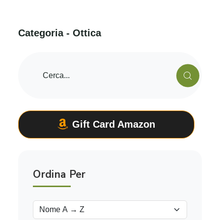
C
a
t
e
g
o
r
i
a
-
O
t
t
i
c
a
Gift Card Amazon
Ordina Per