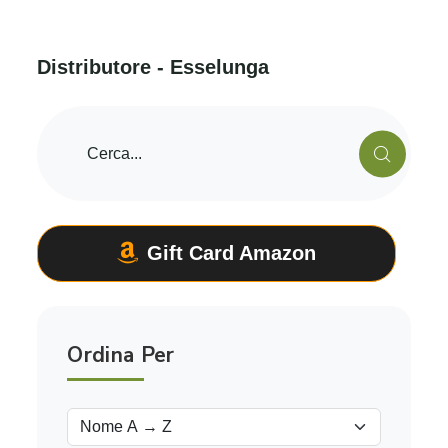
D
i
s
t
r
i
b
u
t
o
r
e
-
E
s
s
e
l
u
n
g
a
Gift Card Amazon
Ordina Per