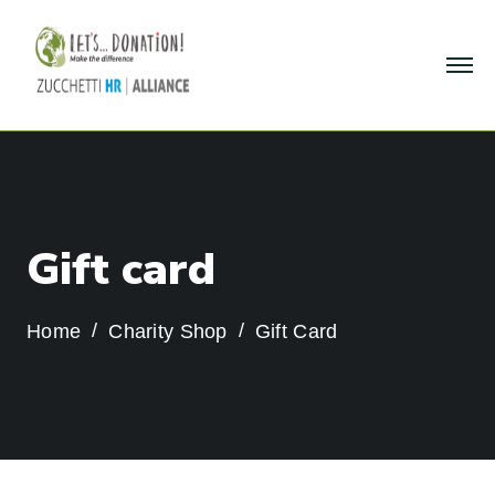
G
i
f
t
c
a
r
d
Home
Charity Shop
Gift Card