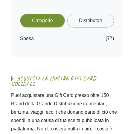
Categorie
Distributori
Spesa
(77)
A
C
Q
U
I
S
T
A
L
E
N
O
S
T
R
E
G
I
F
T
C
A
R
D
S
O
L
I
D
A
L
I
.
Puoi acquistare una Gift Card presso oltre 150
Brand della Grande Distribuzione (alimentari,
benzina, viaggi, ecc..) che donano parte di ciò che
spendi, a una causa di tua scelta pubblicata in
piattaforma. Non ti costerà nulla in più. Il costo è