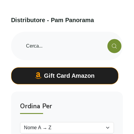
D
i
s
t
r
i
b
u
t
o
r
e
-
P
a
m
P
a
n
o
r
a
m
a
Gift Card Amazon
Ordina Per