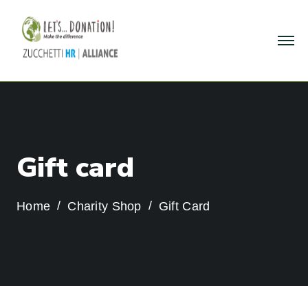
G
i
f
t
c
a
r
d
Home
Charity Shop
Gift Card