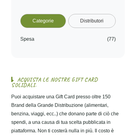
Categorie
Distributori
Spesa
(77)
A
C
Q
U
I
S
T
A
L
E
N
O
S
T
R
E
G
I
F
T
C
A
R
D
S
O
L
I
D
A
L
I
.
Puoi acquistare una Gift Card presso oltre 150
Brand della Grande Distribuzione (alimentari,
benzina, viaggi, ecc..) che donano parte di ciò che
spendi, a una causa di tua scelta pubblicata in
piattaforma. Non ti costerà nulla in più. Il costo è