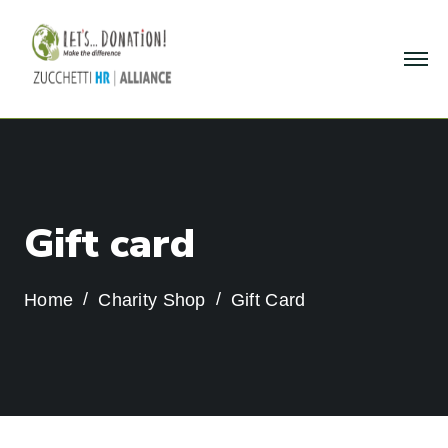
G
i
f
t
c
a
r
d
Home
Charity Shop
Gift Card