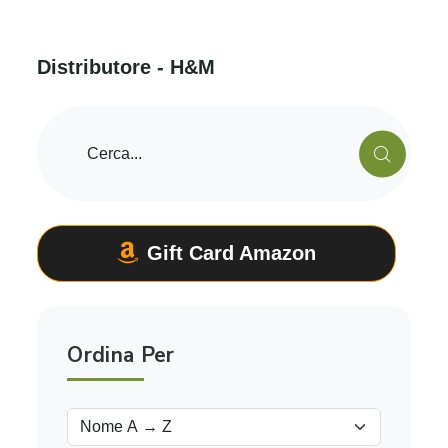
D
i
s
t
r
i
b
u
t
o
r
e
-
H
&
M
Gift Card Amazon
Ordina Per