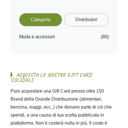
Categorie
Distributori
Moda e accessori
(80)
A
C
Q
U
I
S
T
A
L
E
N
O
S
T
R
E
G
I
F
T
C
A
R
D
S
O
L
I
D
A
L
I
.
Puoi acquistare una Gift Card presso oltre 150
Brand della Grande Distribuzione (alimentari,
benzina, viaggi, ecc..) che donano parte di ciò che
spendi, a una causa di tua scelta pubblicata in
piattaforma. Non ti costerà nulla in più. Il costo è