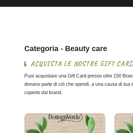
C
a
t
e
g
o
r
i
a
-
B
e
a
u
t
y
c
a
r
e
A
C
Q
U
I
S
T
A
L
E
N
O
S
T
R
E
G
I
F
T
C
A
R
Puoi acquistare una Gift Card presso oltre 150 Brand
donano parte di ciò che spendi, a una causa di tua sce
coperto dal brand.