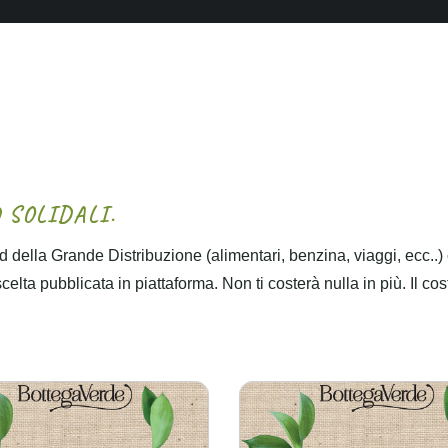
D
S
O
L
I
D
A
L
I
.
 della Grande Distribuzione (alimentari, benzina, viaggi, ecc..)
lta pubblicata in piattaforma. Non ti costerà nulla in più. Il cos