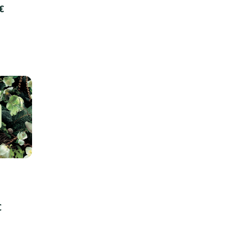
€
o
€
o