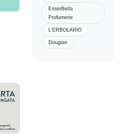
EsserBella
Profumerie
L'ERBOLARIO
Douglas
o