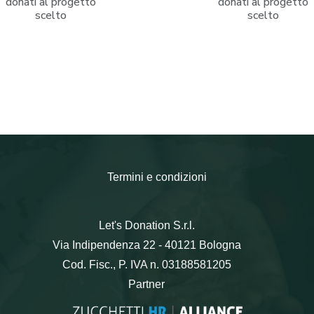
donati al progetto
donati al progetto
scelto
scelto
Termini e condizioni
Let's Donation S.r.l.
Via Indipendenza 22 - 40121 Bologna
Cod. Fisc., P. IVA n. 03188581205
Partner