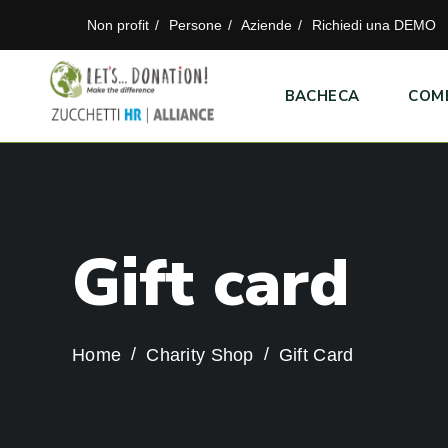
Non profit
Persone
Aziende
Richiedi una DEMO
BACHECA
COM
G
i
f
t
c
a
r
d
Home
Charity Shop
Gift Card