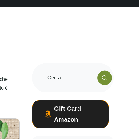
 che
to è
Gift Card
Amazon