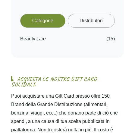
Categorie
Distributori
Beauty care
(15)
A
C
Q
U
I
S
T
A
L
E
N
O
S
T
R
E
G
I
F
T
C
A
R
D
S
O
L
I
D
A
L
I
.
Puoi acquistare una Gift Card presso oltre 150
Brand della Grande Distribuzione (alimentari,
benzina, viaggi, ecc..) che donano parte di ciò che
spendi, a una causa di tua scelta pubblicata in
piattaforma. Non ti costerà nulla in più. Il costo è