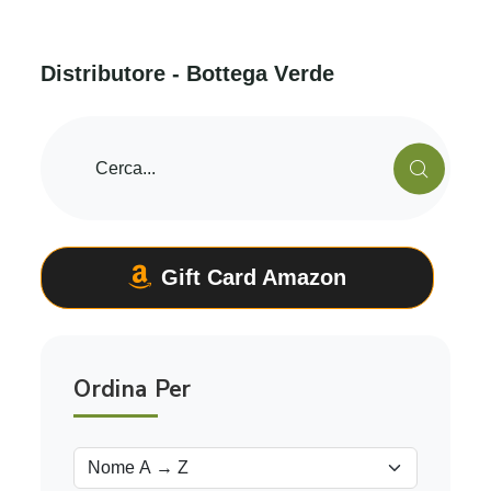
D
i
s
t
r
i
b
u
t
o
r
e
-
B
o
t
t
e
g
a
V
e
r
d
e
Gift Card Amazon
Ordina Per