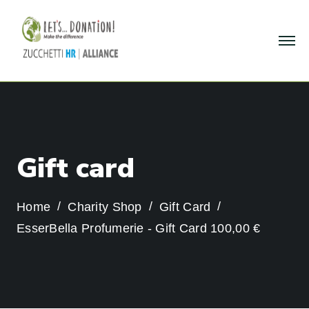
G
i
f
t
c
a
r
d
Home
Charity Shop
Gift Card
EsserBella Profumerie - Gift Card 100,00 €