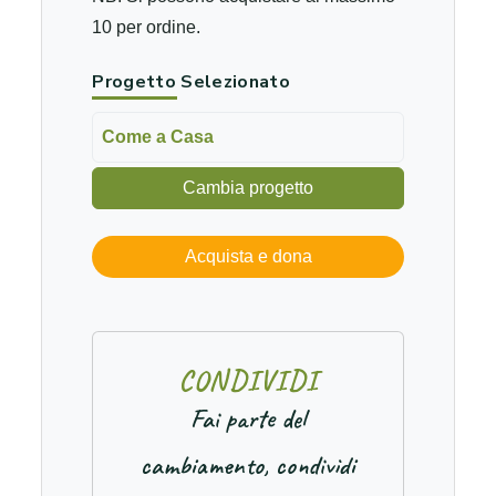
10 per ordine.
Progetto Selezionato
Come a Casa
Cambia progetto
Acquista e dona
C
O
N
D
I
V
I
D
I
Fai parte del
cambiamento, condividi