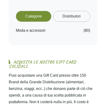
Categorie
Distributori
Moda e accessori
(80)
A
C
Q
U
I
S
T
A
L
E
N
O
S
T
R
E
G
I
F
T
C
A
R
D
S
O
L
I
D
A
L
I
.
Puoi acquistare una Gift Card presso oltre 150
Brand della Grande Distribuzione (alimentari,
benzina, viaggi, ecc..) che donano parte di ciò che
spendi, a una causa di tua scelta pubblicata in
piattaforma. Non ti costerà nulla in più. Il costo è