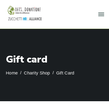
G
i
f
t
c
a
r
d
Home
Charity Shop
Gift Card