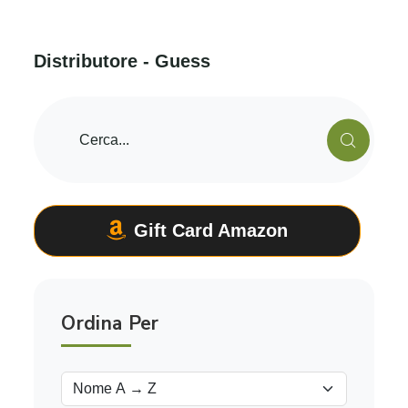
D
i
s
t
r
i
b
u
t
o
r
e
-
G
u
e
s
s
Gift Card Amazon
Ordina Per