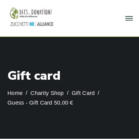
G
i
f
t
c
a
r
d
Home
Charity Shop
Gift Card
Guess - Gift Card 50,00 €