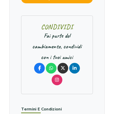
C
O
N
D
I
V
I
D
I
Fai parte del
cambiamento, condividi
con i tuoi amici
Termini E Condizioni