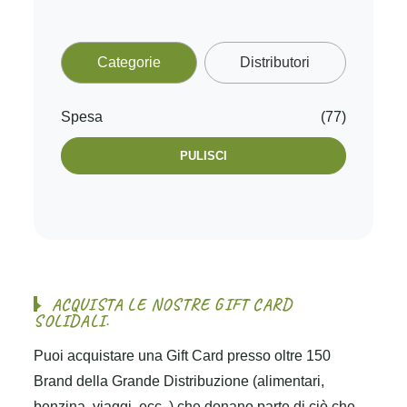
Categorie
Distributori
Spesa
(77)
PULISCI
A
C
Q
U
I
S
T
A
L
E
N
O
S
T
R
E
G
I
F
T
C
A
R
D
S
O
L
I
D
A
L
I
.
Puoi acquistare una Gift Card presso oltre 150
Brand della Grande Distribuzione (alimentari,
benzina, viaggi, ecc..) che donano parte di ciò che