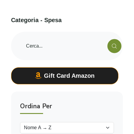
C
a
t
e
g
o
r
i
a
-
S
p
e
s
a
Gift Card Amazon
Ordina Per