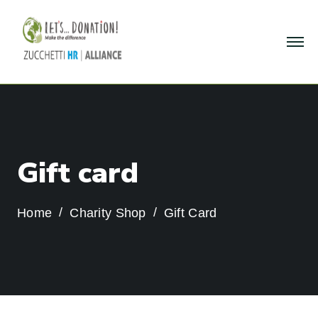
G
i
f
t
c
a
r
d
Home
Charity Shop
Gift Card