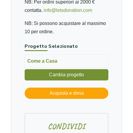
NB: Per ordini superiori ai 2000 €
contatta.
info@letsdonation.com
NB: Si possono acquistare al massimo
10 per ordine.
Progetto Selezionato
Come a Casa
Cambia progetto
Acquista e dona
C
O
N
D
I
V
I
D
I