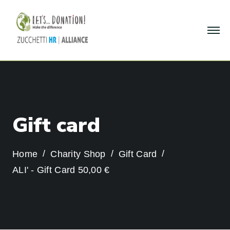
G
i
f
t
c
a
r
d
Home
Charity Shop
Gift Card
ALI' - Gift Card 50,00 €