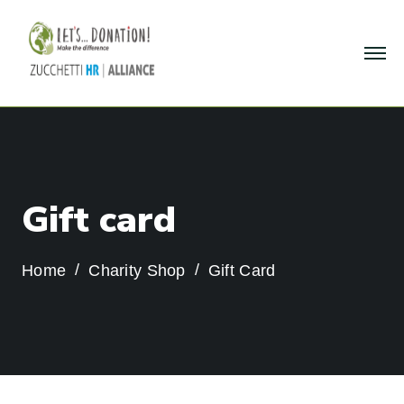
G
i
f
t
c
a
r
d
Home
Charity Shop
Gift Card