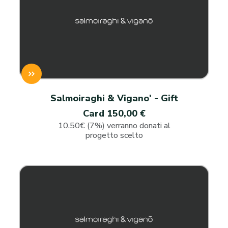
Salmoiraghi & Vigano' - Gift
Card 150,00 €
10.50€ (7%) verranno donati al
progetto scelto