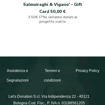
Salmoiraghi & Vigano' - Gift
Card 50,00 €
3.50€ (7%) verranno donati al
progetto scelto
Assistenza e
Termini e
Privacy Policy
Segnalazioni
condizioni
Let's Donation S.r.l.
Via Indipendenza 22 - 40121
Bologna
Cod. Fisc., P. IVA n. 03188581205