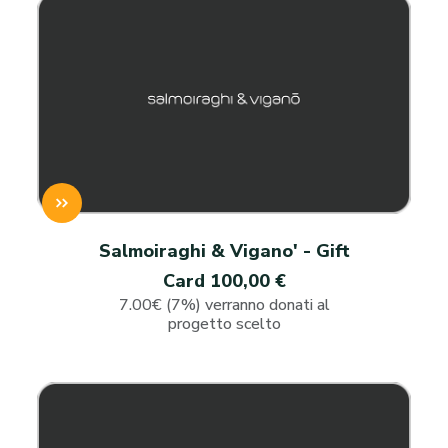
Salmoiraghi & Vigano' - Gift
Card 100,00 €
7.00€ (7%) verranno donati al
progetto scelto