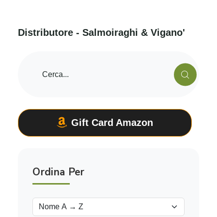
D
i
s
t
r
i
b
u
t
o
r
e
-
S
a
l
m
o
i
r
a
g
h
i
&
V
i
g
a
n
o
'
Gift Card Amazon
Ordina Per