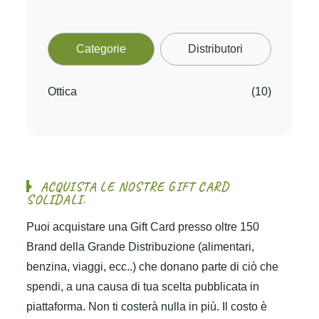
Categorie
Distributori
Ottica
(10)
A
C
Q
U
I
S
T
A
L
E
N
O
S
T
R
E
G
I
F
T
C
A
R
D
S
O
L
I
D
A
L
I
.
Puoi acquistare una Gift Card presso oltre 150
Brand della Grande Distribuzione (alimentari,
benzina, viaggi, ecc..) che donano parte di ciò che
spendi, a una causa di tua scelta pubblicata in
piattaforma. Non ti costerà nulla in più. Il costo è