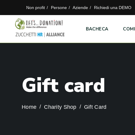
Non profit
Persone
Aziende
Richiedi una DEMO
BACHECA
COM
G
i
f
t
c
a
r
d
Home
Charity Shop
Gift Card