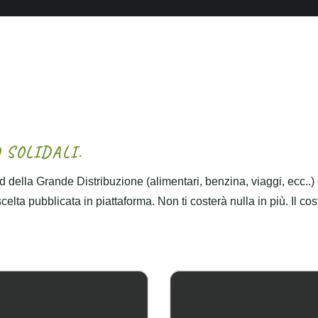
D
S
O
L
I
D
A
L
I
.
 della Grande Distribuzione (alimentari, benzina, viaggi, ecc..)
lta pubblicata in piattaforma. Non ti costerà nulla in più. Il cos