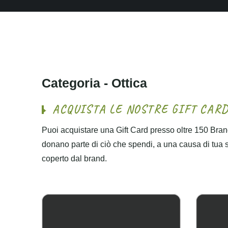
C
a
t
e
g
o
r
i
a
-
O
t
t
i
c
a
A
C
Q
U
I
S
T
A
L
E
N
O
S
T
R
E
G
I
F
T
C
A
R
Puoi acquistare una Gift Card presso oltre 150 Brand
donano parte di ciò che spendi, a una causa di tua sce
coperto dal brand.