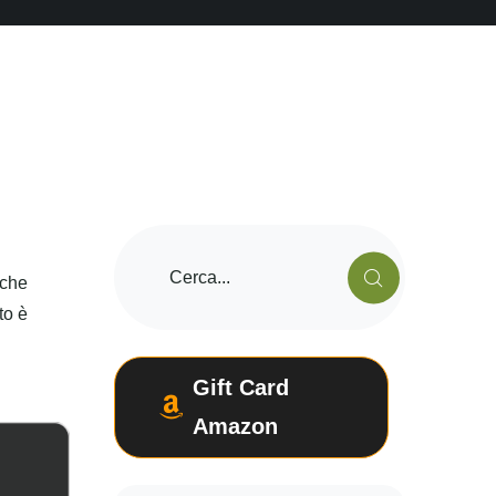
 che
to è
Gift Card
Amazon