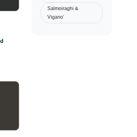
Salmoiraghi &
Vigano'
rd
o