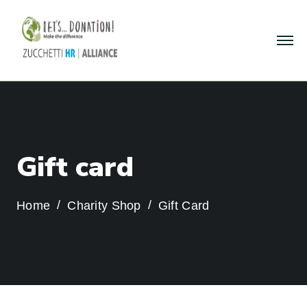
G
i
f
t
c
a
r
d
Home
Charity Shop
Gift Card