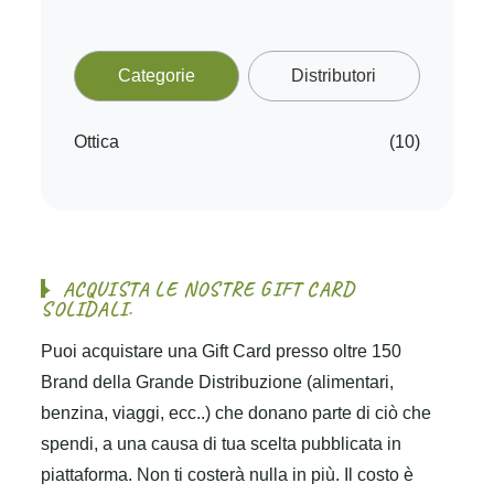
Categorie
Distributori
Ottica
(10)
A
C
Q
U
I
S
T
A
L
E
N
O
S
T
R
E
G
I
F
T
C
A
R
D
S
O
L
I
D
A
L
I
.
Puoi acquistare una Gift Card presso oltre 150
Brand della Grande Distribuzione (alimentari,
benzina, viaggi, ecc..) che donano parte di ciò che
spendi, a una causa di tua scelta pubblicata in
piattaforma. Non ti costerà nulla in più. Il costo è