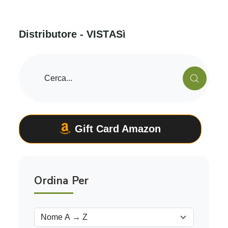
D
i
s
t
r
i
b
u
t
o
r
e
-
V
I
S
T
A
S
ì
Gift Card Amazon
Ordina Per