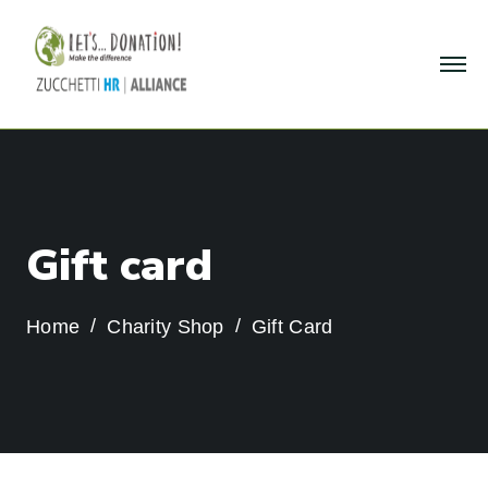
G
i
f
t
c
a
r
d
Home
Charity Shop
Gift Card