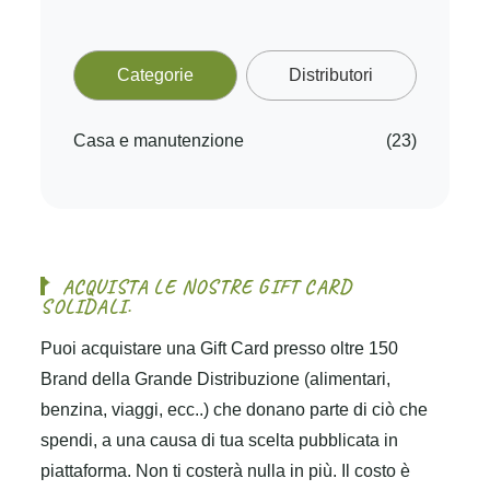
Categorie
Distributori
Casa e manutenzione
(23)
A
C
Q
U
I
S
T
A
L
E
N
O
S
T
R
E
G
I
F
T
C
A
R
D
S
O
L
I
D
A
L
I
.
Puoi acquistare una Gift Card presso oltre 150
Brand della Grande Distribuzione (alimentari,
benzina, viaggi, ecc..) che donano parte di ciò che
spendi, a una causa di tua scelta pubblicata in
piattaforma. Non ti costerà nulla in più. Il costo è