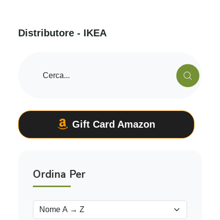
D
i
s
t
r
i
b
u
t
o
r
e
-
I
K
E
A
Gift Card Amazon
Ordina Per