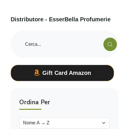
D
i
s
t
r
i
b
u
t
o
r
e
-
E
s
s
e
r
B
e
l
l
a
P
r
o
f
u
m
e
r
i
e
Gift Card Amazon
Ordina Per