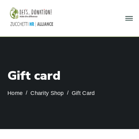
G
i
f
t
c
a
r
d
Home
Charity Shop
Gift Card