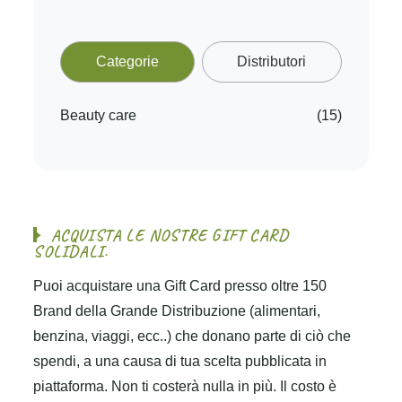
Categorie
Distributori
Beauty care
(15)
A
C
Q
U
I
S
T
A
L
E
N
O
S
T
R
E
G
I
F
T
C
A
R
D
S
O
L
I
D
A
L
I
.
Puoi acquistare una Gift Card presso oltre 150
Brand della Grande Distribuzione (alimentari,
benzina, viaggi, ecc..) che donano parte di ciò che
spendi, a una causa di tua scelta pubblicata in
piattaforma. Non ti costerà nulla in più. Il costo è