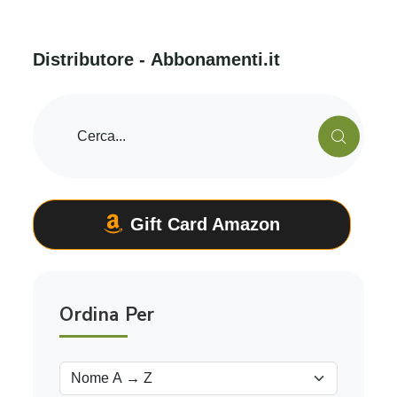
D
i
s
t
r
i
b
u
t
o
r
e
-
A
b
b
o
n
a
m
e
n
t
i
.
i
t
Gift Card Amazon
Ordina Per