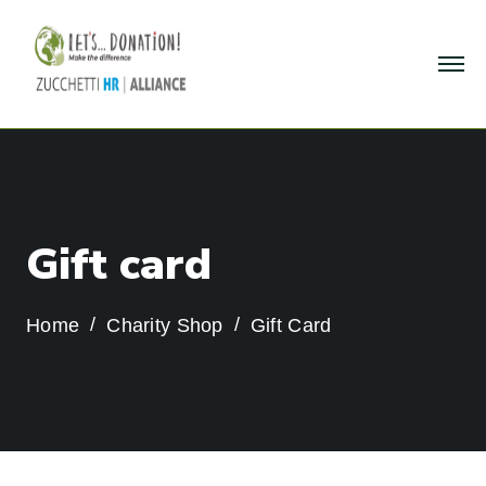
G
i
f
t
c
a
r
d
Home
Charity Shop
Gift Card