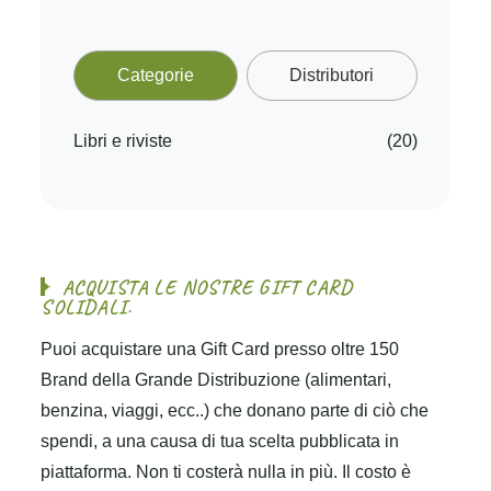
Categorie
Distributori
Libri e riviste
(20)
A
C
Q
U
I
S
T
A
L
E
N
O
S
T
R
E
G
I
F
T
C
A
R
D
S
O
L
I
D
A
L
I
.
Puoi acquistare una Gift Card presso oltre 150
Brand della Grande Distribuzione (alimentari,
benzina, viaggi, ecc..) che donano parte di ciò che
spendi, a una causa di tua scelta pubblicata in
piattaforma. Non ti costerà nulla in più. Il costo è