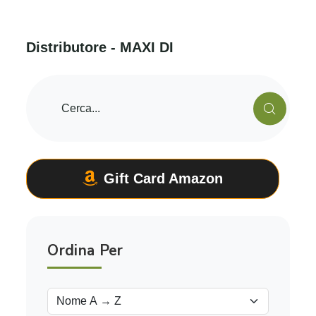
D
i
s
t
r
i
b
u
t
o
r
e
-
M
A
X
I
D
I
Gift Card Amazon
Ordina Per