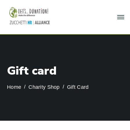
G
i
f
t
c
a
r
d
Home
Charity Shop
Gift Card