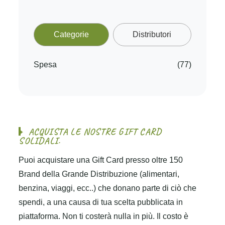
Categorie
Distributori
Spesa
(77)
A
C
Q
U
I
S
T
A
L
E
N
O
S
T
R
E
G
I
F
T
C
A
R
D
S
O
L
I
D
A
L
I
.
Puoi acquistare una Gift Card presso oltre 150
Brand della Grande Distribuzione (alimentari,
benzina, viaggi, ecc..) che donano parte di ciò che
spendi, a una causa di tua scelta pubblicata in
piattaforma. Non ti costerà nulla in più. Il costo è