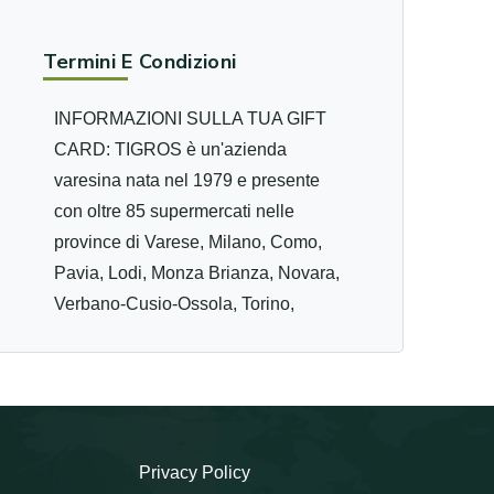
Termini E Condizioni
INFORMAZIONI SULLA TUA GIFT
CARD: TIGROS è un'azienda
varesina nata nel 1979 e presente
con oltre 85 supermercati nelle
province di Varese, Milano, Como,
Pavia, Lodi, Monza Brianza, Novara,
Verbano-Cusio-Ossola, Torino,
Biella e Vercelli. La missione
aziendale è quella di soddisfare
continuamente la necessità di
acquisto di prodotti alimentari dei
clienti fidelizzandoli con un servizio
Privacy Policy
puntuale e conveniente. La