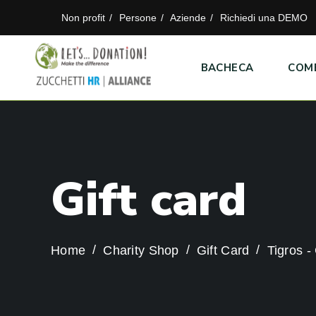
Non profit
Persone
Aziende
Richiedi una DEMO
BACHECA
COM
G
i
f
t
c
a
r
d
Home
Charity Shop
Gift Card
Tigros -