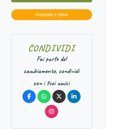
Acquista e dona
C
O
N
D
I
V
I
D
I
Fai parte del
cambiamento, condividi
con i tuoi amici