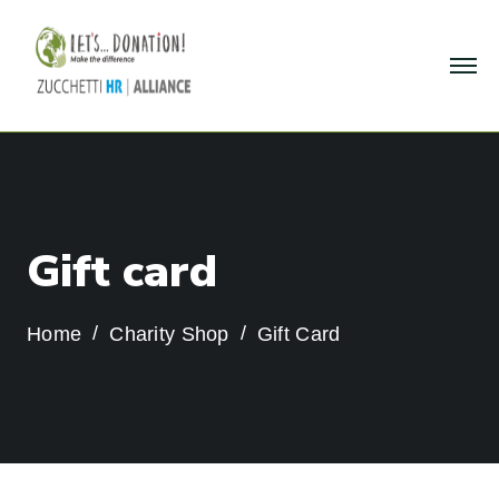
G
i
f
t
c
a
r
d
Home
Charity Shop
Gift Card