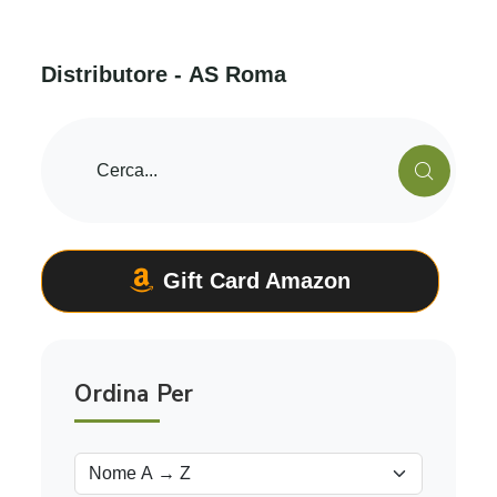
D
i
s
t
r
i
b
u
t
o
r
e
-
A
S
R
o
m
a
Gift Card Amazon
Ordina Per