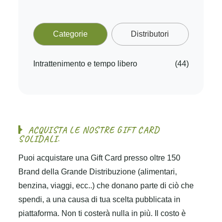
Categorie
Distributori
Intrattenimento e tempo libero
(44)
A
C
Q
U
I
S
T
A
L
E
N
O
S
T
R
E
G
I
F
T
C
A
R
D
S
O
L
I
D
A
L
I
.
Puoi acquistare una Gift Card presso oltre 150
Brand della Grande Distribuzione (alimentari,
benzina, viaggi, ecc..) che donano parte di ciò che
spendi, a una causa di tua scelta pubblicata in
piattaforma. Non ti costerà nulla in più. Il costo è