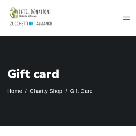
G
i
f
t
c
a
r
d
Home
Charity Shop
Gift Card