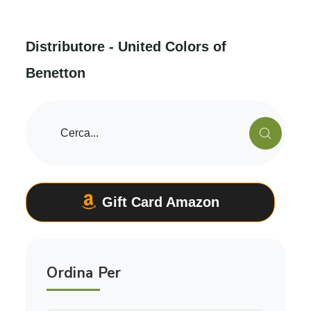
D
i
s
t
r
i
b
u
t
o
r
e
-
U
n
i
t
e
d
C
o
l
o
r
s
o
f
B
e
n
e
t
t
o
n
Gift Card Amazon
Ordina Per