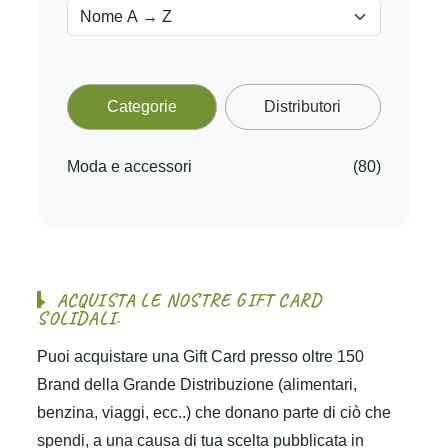
Categorie
Distributori
Moda e accessori
(80)
A
C
Q
U
I
S
T
A
L
E
N
O
S
T
R
E
G
I
F
T
C
A
R
D
S
O
L
I
D
A
L
I
.
Puoi acquistare una Gift Card presso oltre 150
Brand della Grande Distribuzione (alimentari,
benzina, viaggi, ecc..) che donano parte di ciò che
spendi, a una causa di tua scelta pubblicata in