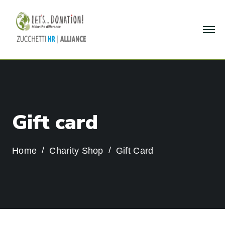
G
i
f
t
c
a
r
d
Home
Charity Shop
Gift Card