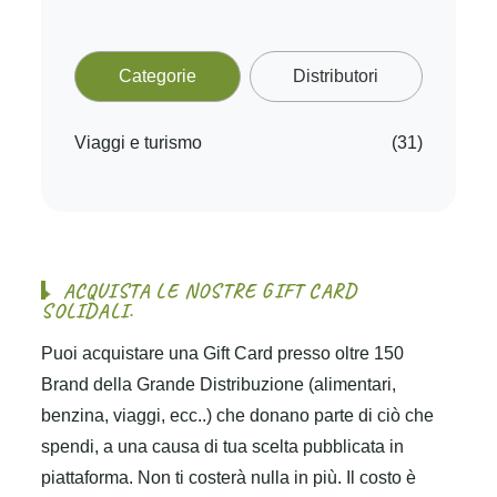
Categorie
Distributori
Viaggi e turismo
(31)
A
C
Q
U
I
S
T
A
L
E
N
O
S
T
R
E
G
I
F
T
C
A
R
D
S
O
L
I
D
A
L
I
.
Puoi acquistare una Gift Card presso oltre 150
Brand della Grande Distribuzione (alimentari,
benzina, viaggi, ecc..) che donano parte di ciò che
spendi, a una causa di tua scelta pubblicata in
piattaforma. Non ti costerà nulla in più. Il costo è