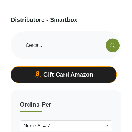
D
i
s
t
r
i
b
u
t
o
r
e
-
S
m
a
r
t
b
o
x
Gift Card Amazon
Ordina Per