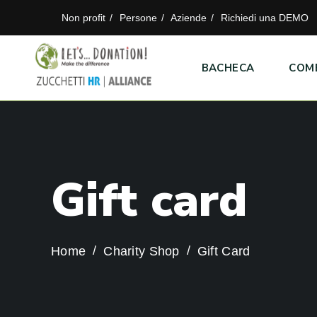
Non profit
Persone
Aziende
Richiedi una DEMO
BACHECA
COM
G
i
f
t
c
a
r
d
Home
Charity Shop
Gift Card