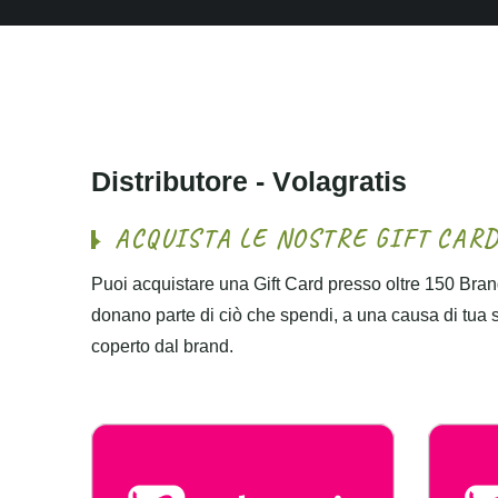
D
i
s
t
r
i
b
u
t
o
r
e
-
V
o
l
a
g
r
a
t
i
s
A
C
Q
U
I
S
T
A
L
E
N
O
S
T
R
E
G
I
F
T
C
A
R
Puoi acquistare una Gift Card presso oltre 150 Brand
donano parte di ciò che spendi, a una causa di tua sce
coperto dal brand.