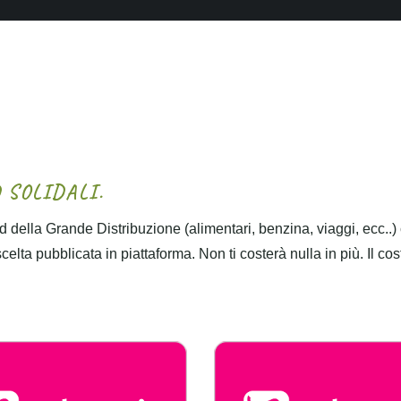
D
S
O
L
I
D
A
L
I
.
 della Grande Distribuzione (alimentari, benzina, viaggi, ecc..)
lta pubblicata in piattaforma. Non ti costerà nulla in più. Il cos