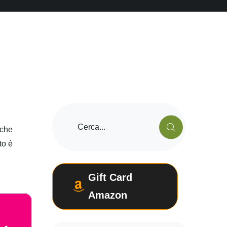
 che
to è
Gift Card
Amazon