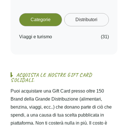
Categorie
Distributori
Viaggi e turismo
(31)
A
C
Q
U
I
S
T
A
L
E
N
O
S
T
R
E
G
I
F
T
C
A
R
D
S
O
L
I
D
A
L
I
.
Puoi acquistare una Gift Card presso oltre 150
Brand della Grande Distribuzione (alimentari,
benzina, viaggi, ecc..) che donano parte di ciò che
spendi, a una causa di tua scelta pubblicata in
piattaforma. Non ti costerà nulla in più. Il costo è