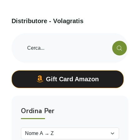
D
i
s
t
r
i
b
u
t
o
r
e
-
V
o
l
a
g
r
a
t
i
s
Gift Card Amazon
Ordina Per