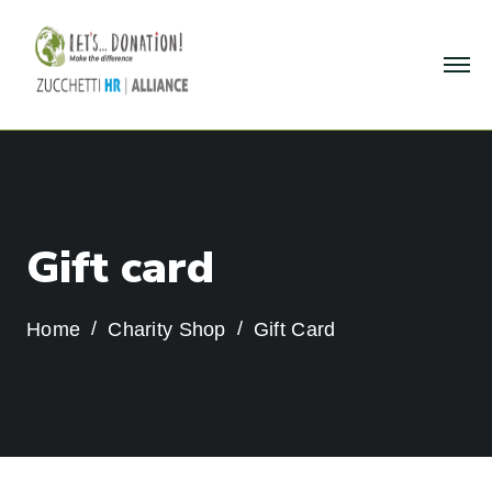
G
i
f
t
c
a
r
d
Home
Charity Shop
Gift Card