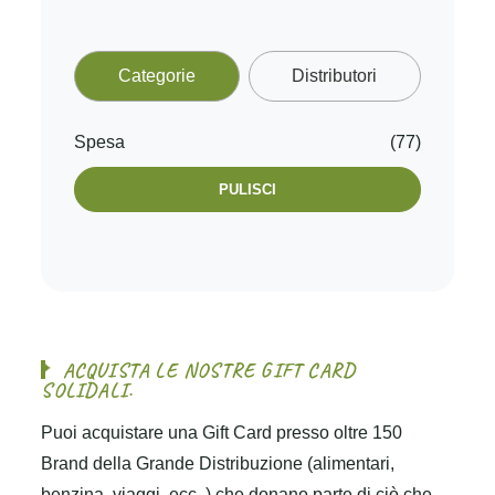
Categorie
Distributori
Spesa
(77)
PULISCI
A
C
Q
U
I
S
T
A
L
E
N
O
S
T
R
E
G
I
F
T
C
A
R
D
S
O
L
I
D
A
L
I
.
Puoi acquistare una Gift Card presso oltre 150
Brand della Grande Distribuzione (alimentari,
benzina, viaggi, ecc..) che donano parte di ciò che