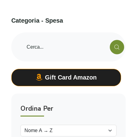
C
a
t
e
g
o
r
i
a
-
S
p
e
s
a
Gift Card Amazon
Ordina Per