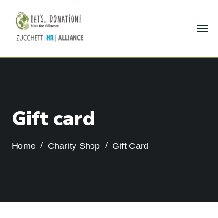
G
i
f
t
c
a
r
d
Home
Charity Shop
Gift Card