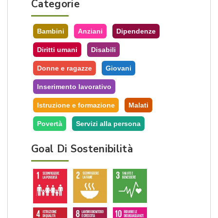
Categorie
Bambini
Anziani
Dipendenze
Diritti umani
Disabili
Donne e ragazze
Giovani
Inserimento lavorativo
Istruzione e formazione
Malati
Povertà
Servizi alla persona
Goal Di Sostenibilità