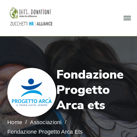
F
o
n
d
a
z
i
o
n
e
P
r
o
g
e
t
t
o
A
r
c
a
e
t
s
Home
Associazioni
Fondazione Progetto Arca Ets