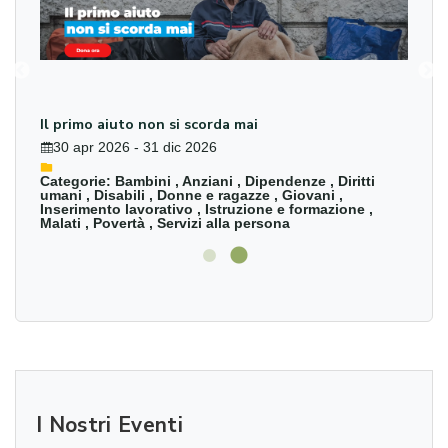
Il primo aiuto non si scorda mai
Food
30 apr 2026 - 31 dic 2026
30
Categorie: Bambini , Anziani , Dipendenze , Diritti
Cate
umani , Disabili , Donne e ragazze , Giovani ,
Serv
Inserimento lavorativo , Istruzione e formazione ,
Malati , Povertà , Servizi alla persona
I Nostri Eventi