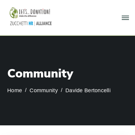
C
o
m
m
u
n
i
t
y
Home
Community
Davide Bertoncelli