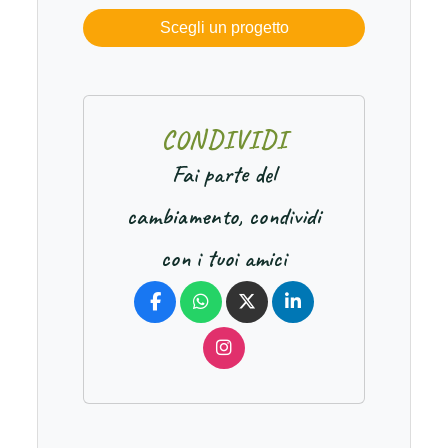
Scegli un progetto
C
O
N
D
I
V
I
D
I
Fai parte del
cambiamento, condividi
con i tuoi amici