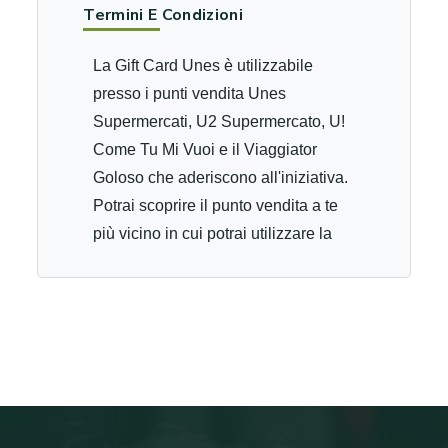
Termini E Condizioni
La Gift Card Unes è utilizzabile
presso i punti vendita Unes
Supermercati, U2 Supermercato, U!
Come Tu Mi Vuoi e il Viaggiator
Goloso che aderiscono all'iniziativa.
Potrai scoprire il punto vendita a te
più vicino in cui potrai utilizzare la
tua gift card, collegandoti al
sito www.unes.it/punti-vendita/,
e cliccando su "DOVE UTILIZZARE
LA TUA GIFT CARD”. La Gift Card
Unes è attiva dal momento in cui
viene acquistata e rimane attiva per i
successivi 12 mesi salvo previo