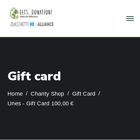
G
i
f
t
c
a
r
d
Home
Charity Shop
Gift Card
Unes - Gift Card 100,00 €