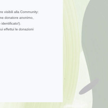
re visibili alla Community:
come donatore anonimo,
dentificato!).
ui effettui le donazioni