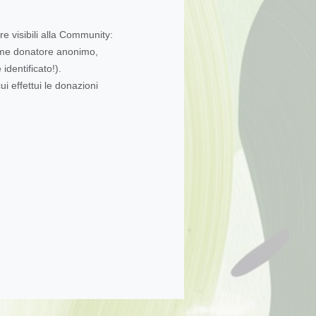
re visibili alla Community:
come donatore anonimo,
dentificato!).
ui effettui le donazioni