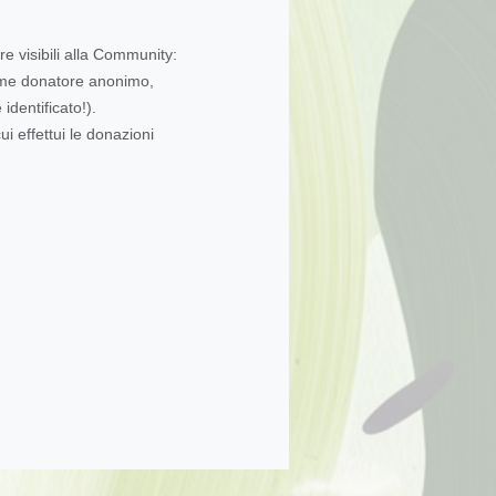
re visibili alla Community:
come donatore anonimo,
dentificato!).
ui effettui le donazioni