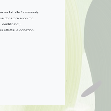
re visibili alla Community:
come donatore anonimo,
dentificato!).
ui effettui le donazioni