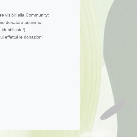
re visibili alla Community:
come donatore anonimo,
dentificato!).
ui effettui le donazioni