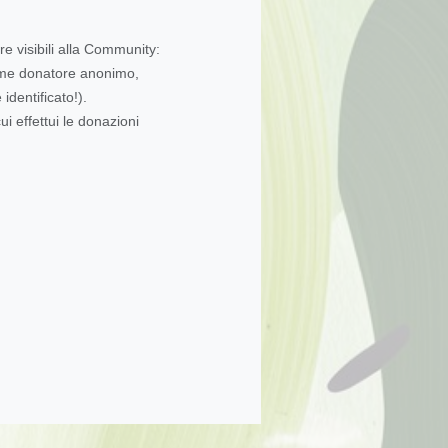
re visibili alla Community:
come donatore anonimo,
dentificato!).
ui effettui le donazioni