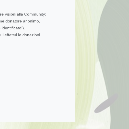
re visibili alla Community:
come donatore anonimo,
dentificato!).
ui effettui le donazioni