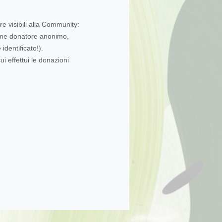
re visibili alla Community:
come donatore anonimo,
dentificato!).
ui effettui le donazioni