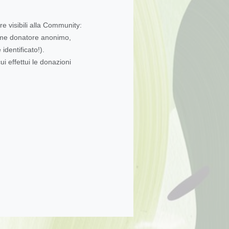
re visibili alla Community:
come donatore anonimo,
dentificato!).
ui effettui le donazioni