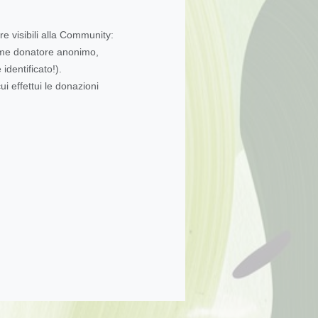
re visibili alla Community:
come donatore anonimo,
dentificato!).
ui effettui le donazioni