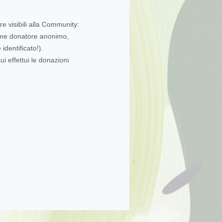
re visibili alla Community:
come donatore anonimo,
dentificato!).
ui effettui le donazioni