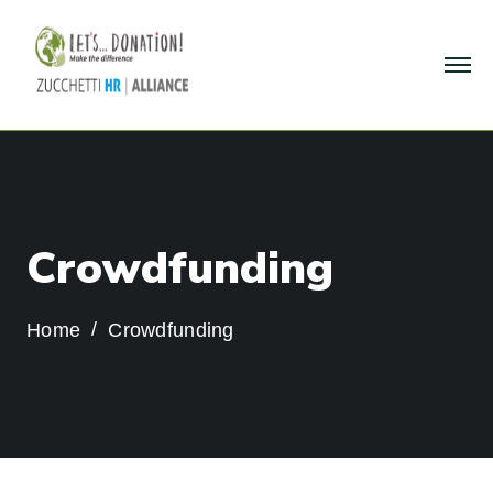
C
r
o
w
d
f
u
n
d
i
n
g
Home
Crowdfunding