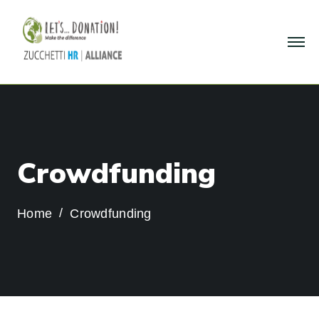
C
r
o
w
d
f
u
n
d
i
n
g
Home
Crowdfunding