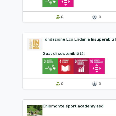
0
0
Fondazione Eco Eridania Insuperabili
Goal di sostenibilità:
0
0
Chiomonte sport academy asd