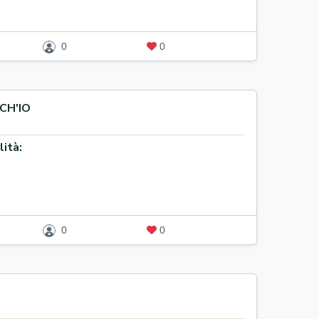
0
0
CH'IO
lità:
0
0