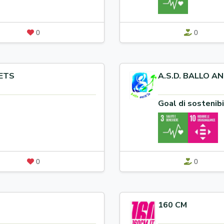
0
0
 ETS
A.S.D. BALLO AN
Goal di sostenibi
0
0
160 CM