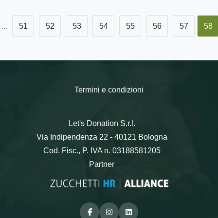
...
51
52
53
54
55
56
57
58
Termini e condizioni
Let's Donation S.r.l.
Via Indipendenza 22 - 40121 Bologna
Cod. Fisc., P. IVA n. 03188581205
Partner
Facebook
Instagram
Linkedin