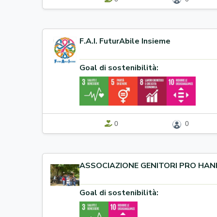
F.A.I. FuturAbile Insieme
Goal di sostenibilità:
0
0
ASSOCIAZIONE GENITORI PRO HAN
Goal di sostenibilità: