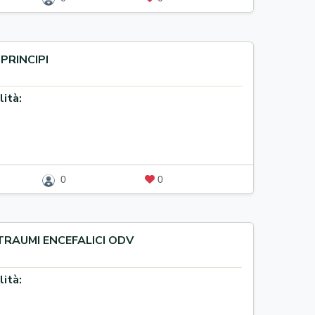
PRINCIPI
lità:
0
0
TRAUMI ENCEFALICI ODV
lità: