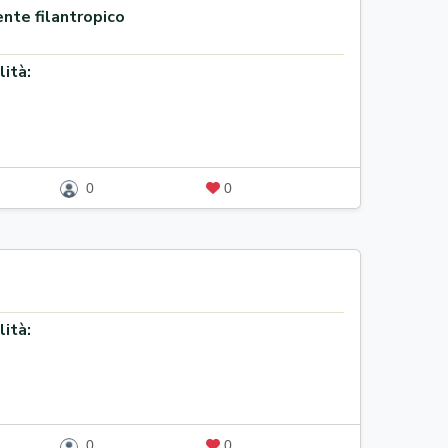
nte filantropico
lità:
0
0
lità:
0
0