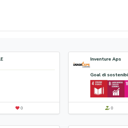
LE
Inventure Aps
Goal di sostenibi
0
0