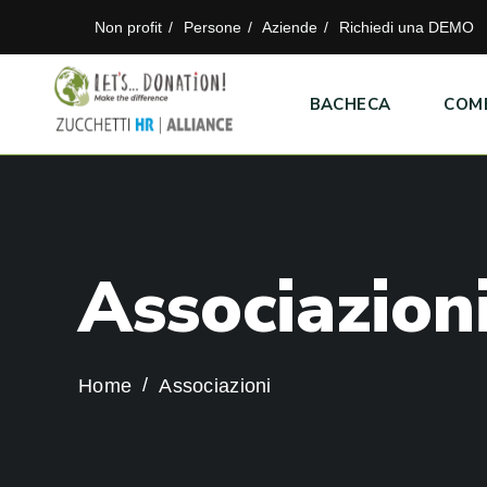
Non profit
Persone
Aziende
Richiedi una DEMO
BACHECA
COM
A
s
s
o
c
i
a
z
i
o
n
Home
Associazioni