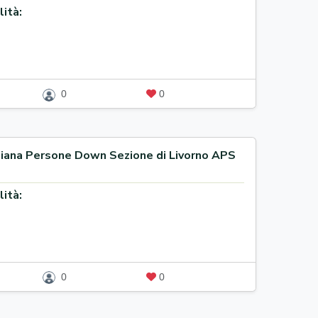
lità:
0
0
liana Persone Down Sezione di Livorno APS
lità:
0
0