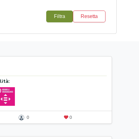
Filtra
Resetta
lità:
0
0