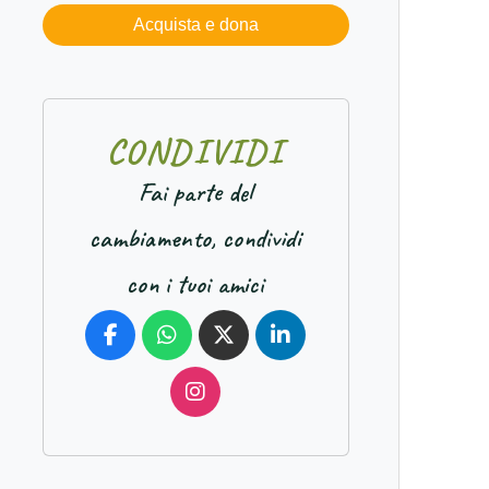
Acquista e dona
C
O
N
D
I
V
I
D
I
Fai parte del
cambiamento, condividi
con i tuoi amici