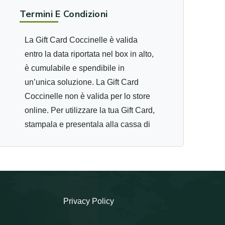
Termini E Condizioni
La Gift Card Coccinelle è valida
entro la data riportata nel box in alto,
è cumulabile e spendibile in
un’unica soluzione. La Gift Card
Coccinelle non è valida per lo store
online. Per utilizzare la tua Gift Card,
stampala e presentala alla cassa di
uno dei negozi Coccinelle aderenti
al circuito: Bari Via Argiro, 60/a
70121 Bologna, Via Ugo Bassi,7/a -
40121 Brescia, C.so Zanardelli,12 -
25121 Firenze, Via Calzaiuoli, 28/R
Privacy Policy
- 50122 Milano, C.so Buenos Aires,
42 -20124 Milano Malpensa,