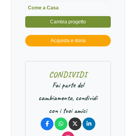
Come a Casa
Cambia progetto
Acquista e dona
C
O
N
D
I
V
I
D
I
Fai parte del
cambiamento, condividi
con i tuoi amici