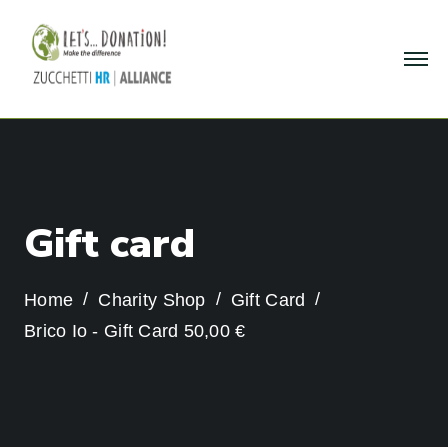
G
i
f
t
c
a
r
d
Home
Charity Shop
Gift Card
Brico Io - Gift Card 50,00 €