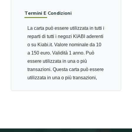
Termini E Condizioni
La carta può essere utilizzata in tutti i
reparti di tutti i negozi KIABI aderenti
o su Kiabi.it. Valore nominale da 10
a 150 euro. Validità 1 anno. Può
essere utilizzata in una o più
transazioni. Questa carta può essere
utilizzata in una o più transazioni,
con arrotondamento, in tutti i negozi
Kiabi aderenti, su Kiabi.it (escluso il
marketplace). Dopo 3 tentativi di
codice pin errato, la carta sarà
bloccata. ​​​​​​​Si prega di
contattare: https://www.kiabi.it/contact.html