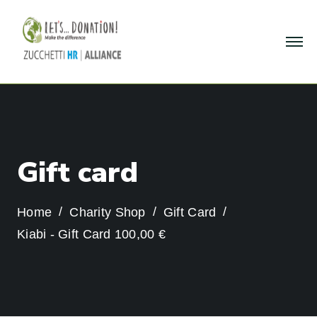
G
i
f
t
c
a
r
d
Home
Charity Shop
Gift Card
Kiabi - Gift Card 100,00 €