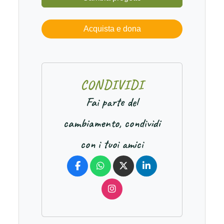
Acquista e dona
C
O
N
D
I
V
I
D
I
Fai parte del
cambiamento, condividi
con i tuoi amici