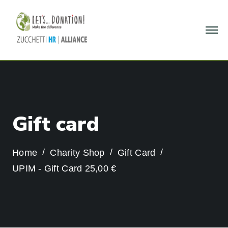
G
i
f
t
c
a
r
d
Home
Charity Shop
Gift Card
UPIM - Gift Card 25,00 €