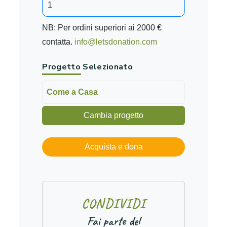
NB: Per ordini superiori ai 2000 €
contatta.
info@letsdonation.com
Progetto Selezionato
Come a Casa
Cambia progetto
Acquista e dona
C
O
N
D
I
V
I
D
I
Fai parte del