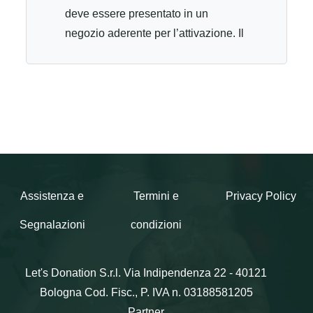
deve essere presentato in un
negozio aderente per l’attivazione. Il
codice UPIM può essere attivato in
un punto vendita in qualsiasi
momento: una volta attivato, avrai 6
mesi di tempo per utilizzare l’intero
saldo e sono spendibili in più
soluzioni. E’ possibile utilizzare più
Gift Card nella stessa spesa. Per
utilizzare la tua Gift Card, stampala e
Assistenza e
Termini e
Privacy Policy
presentala alla cassa di uno dei
Segnalazioni
condizioni
negozi Upim aderenti all'iniziativa.
Per informazioni scrivi a:
servizioclienti@upim.it
Let's Donation S.r.l.
Via Indipendenza 22 - 40121
https://www.upim.com/it/it/stores
Bologna
Cod. Fisc., P. IVA n. 03188581205
Partner